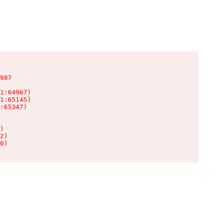
987

1:64967)

1:65145)

:65347)

)

2)

0)